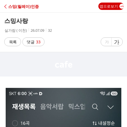
C
스밍(릴레이)인증
앱으로보기
A
스밍사랑
F
작
작
조
실가람 ( 이천)
26.07.09
32
성
성
회
E
자
시
수
글
가
글
목록
댓글
33
가
간
자
자
크
크
기
기
크
작
게
게