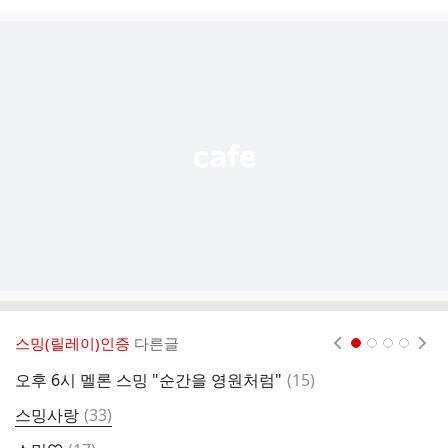
시
글
추
가
기
능
열
기
스밍(릴레이)인증
다른글
현재페이지 1
2
3
4
댓
오후 6시 멜론 스밍 "순간을 영원처럼"
(
15
)

글
댓
스밍사랑
(
33
)
스
글