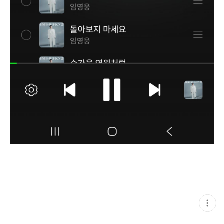
현
재
게