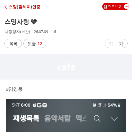
C
스밍(릴레이)인증
앱으로보기
A
스밍사랑 🩵
F
작
작
조
사랑영자(부산)
26.07.09
16
성
성
회
E
자
시
수
글
가
글
목록
댓글
12
가
간
자
자
크
크
기
기
크
작
게
게
#임영웅