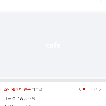
재
게
시
글
추
가
기
능
열
기
스밍(릴레이)인증
다른글
현재페이지 1
2
3
4
댓
메론 검색총공
(
24
)
글