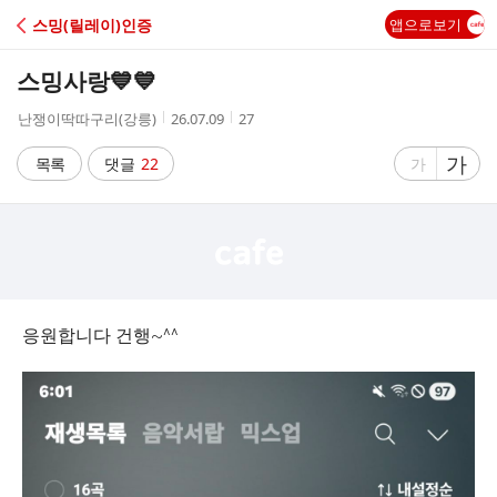
C
스밍(릴레이)인증
앱으로보기
A
스밍사랑💙💙
F
작
작
조
난쟁이딱따구리(강릉)
26.07.09
27
성
성
회
E
자
시
수
글
가
글
목록
댓글
22
가
간
자
자
크
크
기
기
크
작
게
게
응원합니다 건행~^^