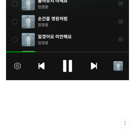
현
재
게