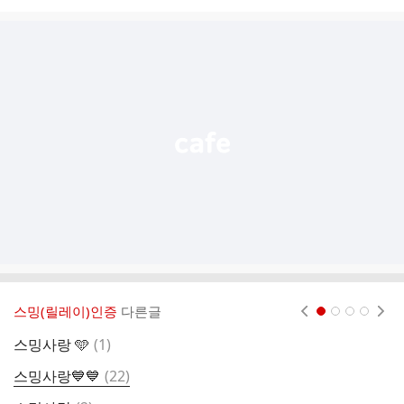
시
글
추
가
기
능
열
기
스밍(릴레이)인증
다른글
현재페이지 1
2
3
4
댓
스밍사랑 🩵
(
1
)
1
글
댓
스밍사랑💙💙
(
22
)
글