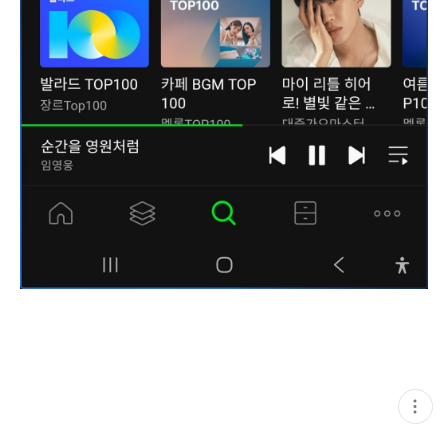
현
재
게