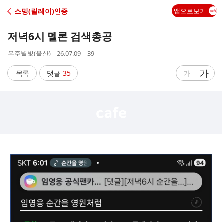
C
스밍(릴레이)인증
앱으로보기
A
저녁6시 멜론 검색총공
F
작
작
조
우주별빛(울산)
26.07.09
39
성
성
회
E
자
시
수
글
가
글
목록
댓글
35
가
간
자
자
크
크
기
기
크
작
게
게