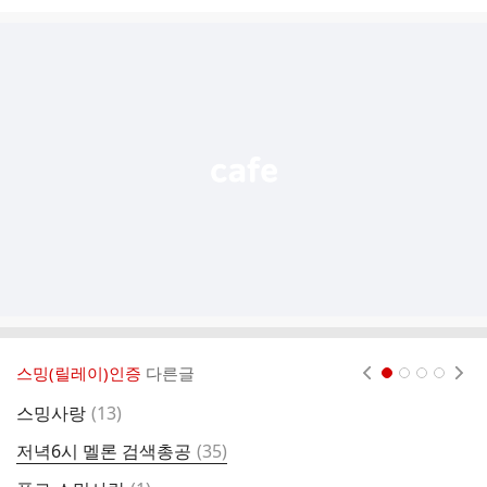
시
글
추
가
기
능
열
기
스밍(릴레이)인증
다른글
현재페이지 1
2
3
4
댓
스밍사랑
(
13
)
스
글
댓
저녁6시 멜론 검색총공
(
35
)
글