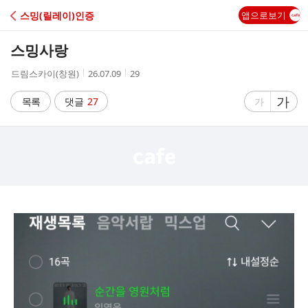
C
스밍(릴레이)인증
앱으로보기
A
스밍사랑
F
작
작
조
드림스카이(창원)
26.07.09
29
성
성
회
E
자
시
수
글
가
글
목록
댓글
27
가
간
자
자
크
크
기
기
크
작
게
게