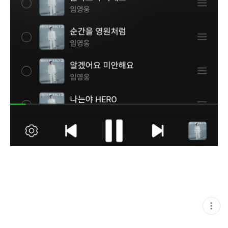
현
재
게