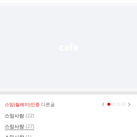
시
글
추
가
기
능
열
기
스밍(릴레이)인증
다른글
현재페이지 1
2
3
4
댓
스밍사랑
(
22
)
저
글
댓
스밍사랑
(
27
)
플
글
댓