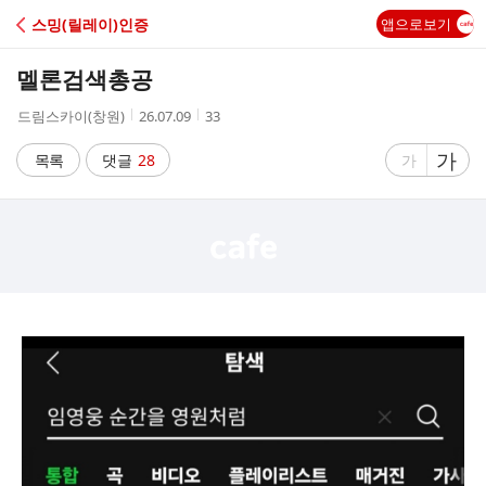
C
스밍(릴레이)인증
앱으로보기
A
멜론검색총공
F
작
작
조
드림스카이(창원)
26.07.09
33
성
성
회
E
자
시
수
글
가
글
목록
댓글
28
가
간
자
자
크
크
기
기
크
작
게
게