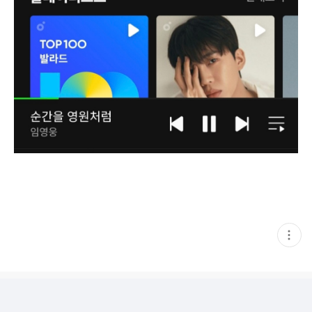
현
재
게
시
글
추
가
기