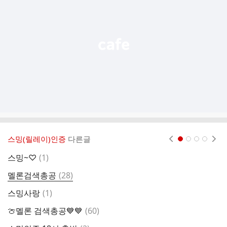
능
열
기
스밍(릴레이)인증
다른글
현재페이지 1
2
3
4
댓
스밍~♡
(
1
)
지
글
댓
멜론검색총공
(
28
)
글
댓
스밍사랑
(
1
)
1
글
댓
🍈멜론 검색총공💙💙
(
60
)
6
글