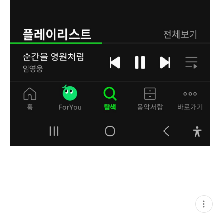
현
재
게