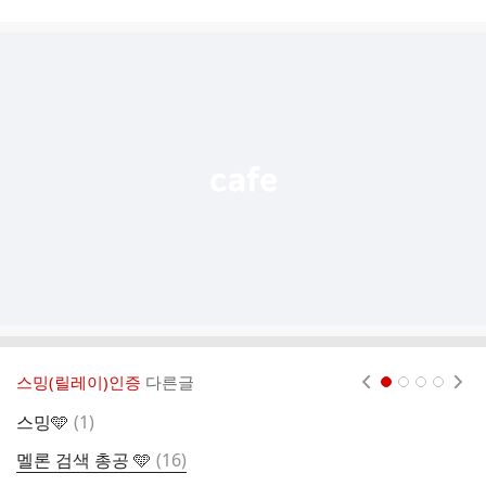
시
글
추
가
기
능
열
기
스밍(릴레이)인증
다른글
현재페이지 1
2
3
4
댓
스밍🩵
(
1
)
글
댓
멜론 검색 총공 🩵
(
16
)

글