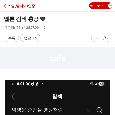
C
스밍(릴레이)인증
앱으로보기
A
멜론 검색 총공 🩵
F
작
작
조
용무리(용인)
26.07.09
19
성
성
회
E
자
시
수
글
가
글
목록
댓글
16
가
간
자
자
크
크
기
기
크
작
게
게