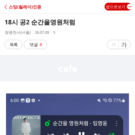
C
스밍(릴레이)인증
앱으로보기
A
18시 공2 순간을영원처럼
F
작
작
조
땅콩천사(서울)
26.07.09
5
성
성
회
E
자
시
수
글
가
글
목록
댓글
4
가
간
자
자
크
크
기
기
크
작
게
게