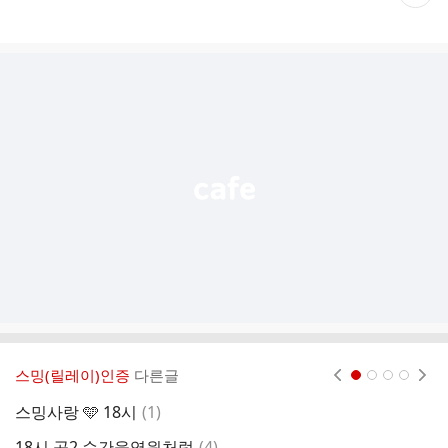
재
게
시
글
추
가
기
능
열
기
스밍(릴레이)인증
다른글
현재페이지 1
2
3
4
댓
스밍사랑 🩵 18시
(
1
)
6
글
댓
18시 공2 순간을영원처럼
(
4
)
스