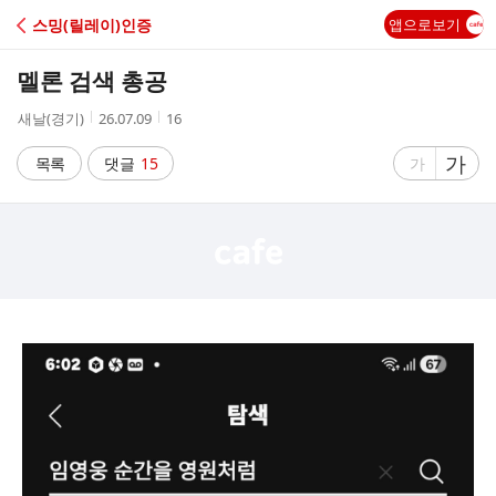
C
스밍(릴레이)인증
앱으로보기
A
멜론 검색 총공
F
작
작
조
새날(경기)
26.07.09
16
성
성
회
E
자
시
수
글
가
글
목록
댓글
15
가
간
자
자
크
크
기
기
크
작
게
게