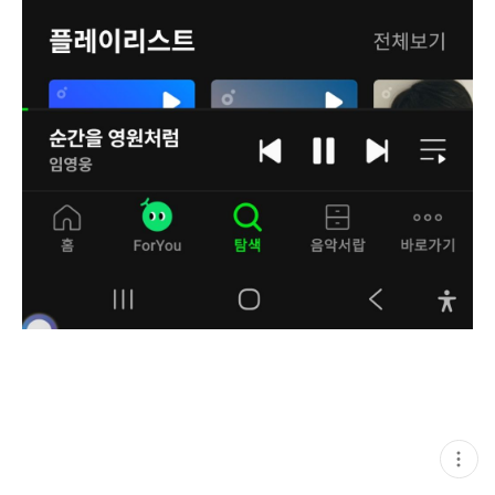
현
재
게