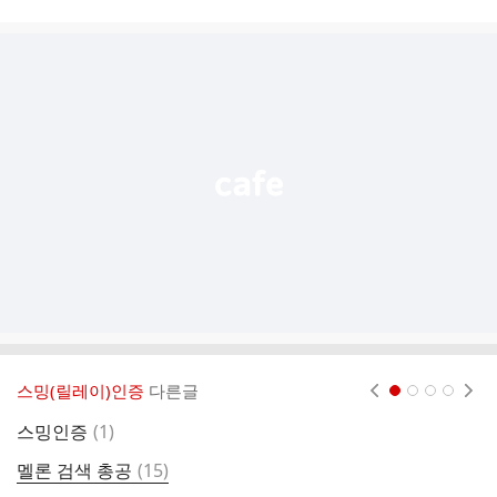
시
글
추
가
기
능
열
기
스밍(릴레이)인증
다른글
현재페이지 1
2
3
4
댓
스밍인증
(
1
)
스
글
댓
멜론 검색 총공
(
15
)
6
글