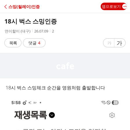
C
스밍(릴레이)인증
앱으로보기
A
18시 벅스 스밍인증
F
작
작
조
연이할미 (대구)
26.07.09
2
성
성
회
E
자
시
수
글
가
글
목록
댓글
4
가
간
자
자
크
크
기
기
크
작
게
게
18시 벅스 스밍체크 순간을 영원처럼 출발합니다