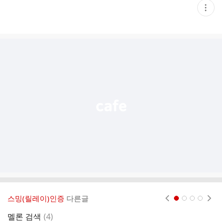
현
재
게
시
글
추
가
기
능
열
기
스밍(릴레이)인증
다른글
현재페이지 1
2
3
4
댓
멜론 검색
(
4
)
스