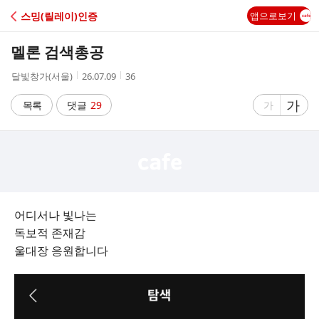
C
스밍(릴레이)인증
앱으로보기
A
멜론 검색총공
F
작
작
조
달빛창가(서울)
26.07.09
36
성
성
회
E
자
시
수
글
가
글
목록
댓글
29
가
간
자
자
크
크
기
기
크
작
게
게
어디서나 빛나는
독보적 존재감
울대장 응원합니다