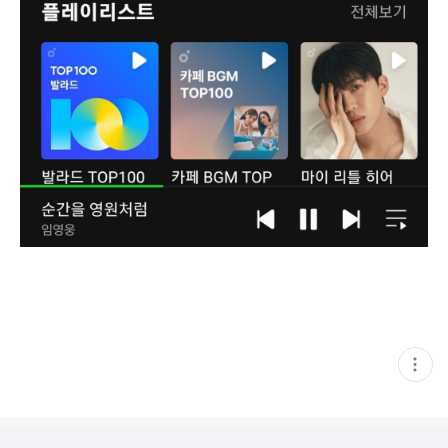
현
재
게
시
글
추