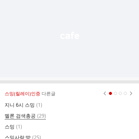
가
기
능
열
기
스밍(릴레이)인증
다른글
현재페이지 1
2
3
4
댓
지니 6시 스밍
(
1
)
글
댓
멜론 검색총공
(
29
)
글
댓
스밍
(
1
)
멜
글
댓
스밍사랑 🩵
(
25
)