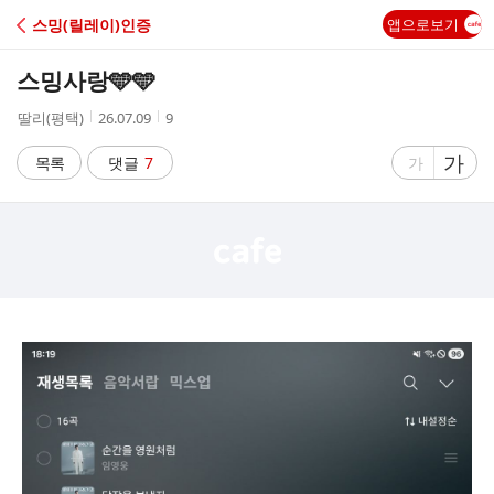
C
스밍(릴레이)인증
앱으로보기
A
스밍사랑🩵🩵
F
작
작
조
딸리(평택)
26.07.09
9
성
성
회
E
자
시
수
글
가
글
목록
댓글
7
가
간
자
자
크
크
기
기
크
작
게
게