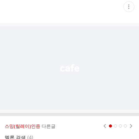
현
재
게
시
글
추
가
기
능
열
기
스밍(릴레이)인증
다른글
현재페이지 1
2
3
4
댓
멜론 검색
(
4
)