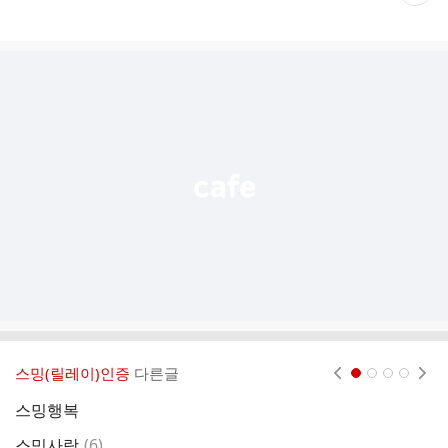
재
게
시
글
추
가
기
능
열
기
스밍(릴레이)인증
다른글
현재페이지 1
2
3
4
스밍행복
스
댓
스밍사랑
(
6
)