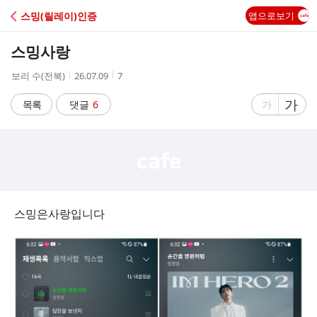
C
스밍(릴레이)인증
앱으로보기
A
스밍사랑
F
작
작
조
보리 수(전북)
26.07.09
7
성
성
회
E
자
시
수
글
가
글
목록
댓글
6
가
간
자
자
크
크
기
기
크
작
게
게
스밍은사랑입니다