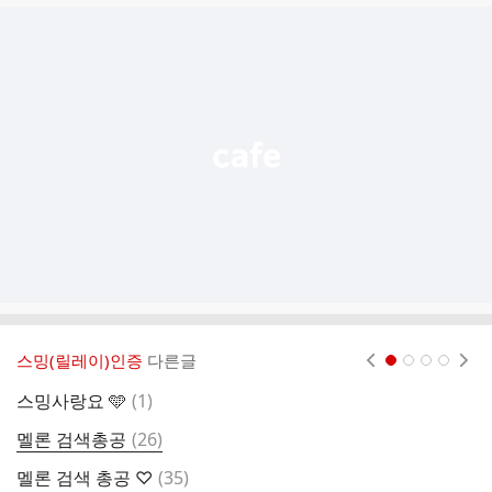
글
추
가
기
능
열
기
스밍(릴레이)인증
다른글
현재페이지 1
2
3
4
댓
스밍사랑요 🩵
(
1
)
밤
글
댓
멜론 검색총공
(
26
)
멜
글
댓
멜론 검색 총공 ♡
(
35
)
9