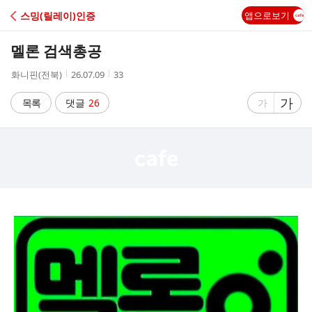
C
스밍(릴레이)인증
앱으로보기
A
멜론 검색총공
F
작
작
조
화니핀(전북)
26.07.09
33
성
성
회
E
자
시
수
글
가
글
목록
댓글
26
가
간
자
자
크
크
기
기
크
작
게
게