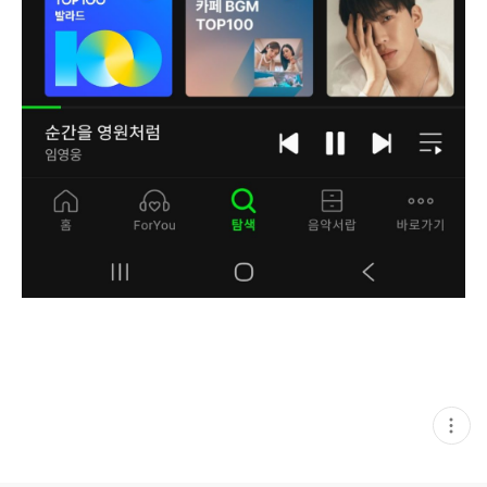
현
재
게
시