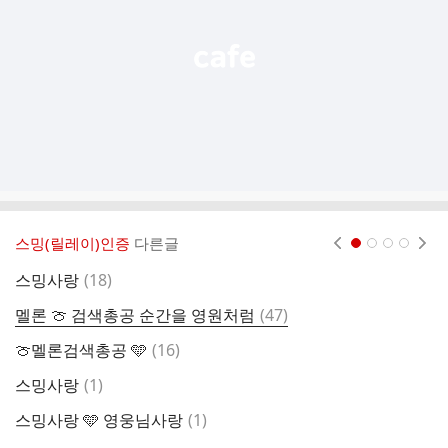
기
스밍(릴레이)인증
다른글
현재페이지 1
2
3
4
댓
스밍사랑
(
18
)
글
댓
멜론 🍈 검색총공 순간을 영원처럼
(
47
)
스
글
댓
🍈멜론검색총공 🩵
(
16
)
스
글
댓
스밍사랑
(
1
)
임
글
댓
스밍사랑 🩵 영웅님사랑
(
1
)
멜
글