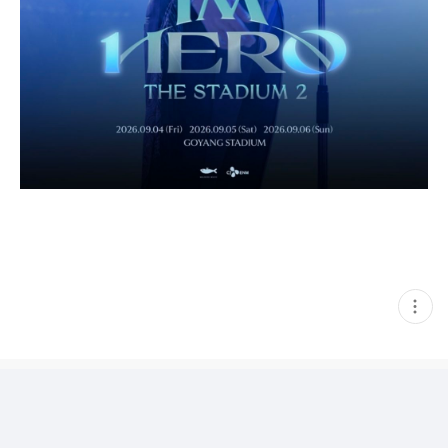
현
재
게
시
글
추
가
기
능
열