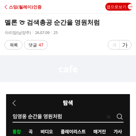
C
스밍(릴레이)인증
앱으로보기
A
멜론 🍈 검색총공 순간을 영원처럼
F
작
작
조
아리맘(남양주)
26.07.09
25
성
성
회
E
자
시
수
글
가
글
목록
댓글
47
가
간
자
자
크
크
기
기
크
작
게
게