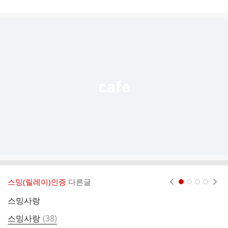
게
시
글
추
가
기
능
열
기
스밍(릴레이)인증
다른글
현재페이지 1
2
3
4
스밍사랑
댓
스밍사랑
(
38
)
7
글