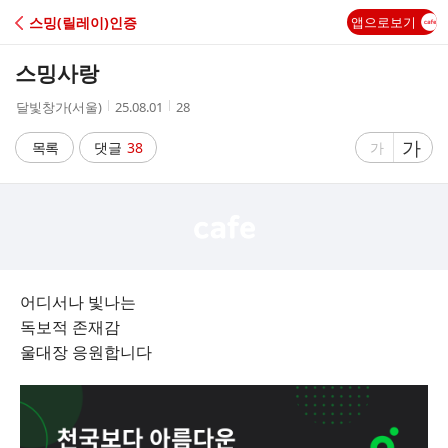
C
스밍(릴레이)인증
앱으로보기
A
스밍사랑
F
작
작
조
달빛창가(서울)
25.08.01
28
성
성
회
E
자
시
수
글
가
글
목록
댓글
38
가
간
자
자
크
크
기
기
크
작
게
게
어디서나 빛나는
독보적 존재감
울대장 응원합니다