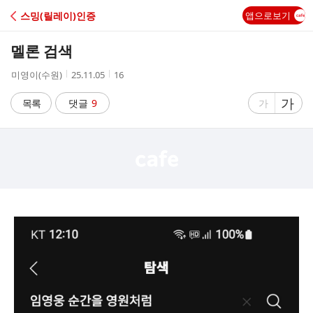
C
스밍(릴레이)인증
앱으로보기
A
멜론 검색
F
작
작
조
미영이(수원)
25.11.05
16
성
성
회
E
자
시
수
글
가
글
목록
댓글
9
가
간
자
자
크
크
기
기
크
작
게
게