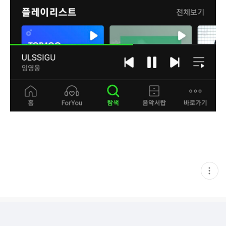
현
재
게
시
글
추
가
기