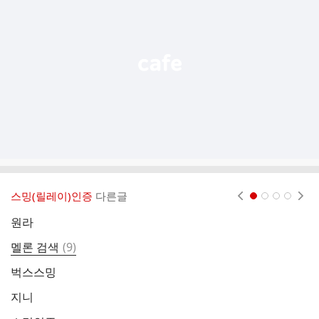
능
열
기
스밍(릴레이)인증
다른글
현재페이지 1
2
3
4
원라
댓
멜론 검색
(
9
)
글
벅스스밍
지니