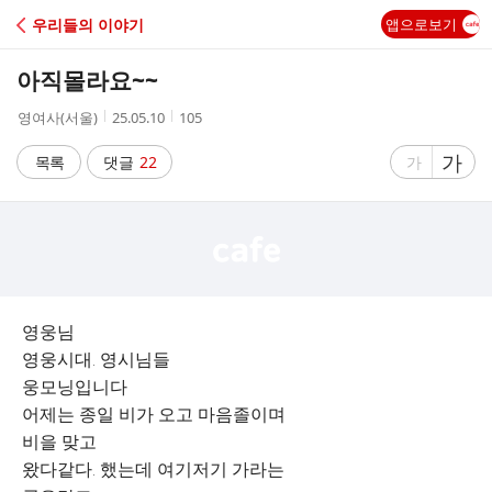
C
우리들의 이야기
앱으로보기
A
아직몰라요~~
F
작
작
조
영여사(서울)
25.05.10
105
성
성
회
E
자
시
수
글
가
글
목록
댓글
22
가
간
자
자
크
크
기
기
크
작
게
게
영웅님
영웅시대. 영시님들
웅모닝입니다
어제는 종일 비가 오고 마음졸이며
비을 맞고
왔다같다. 했는데 여기저기 가라는