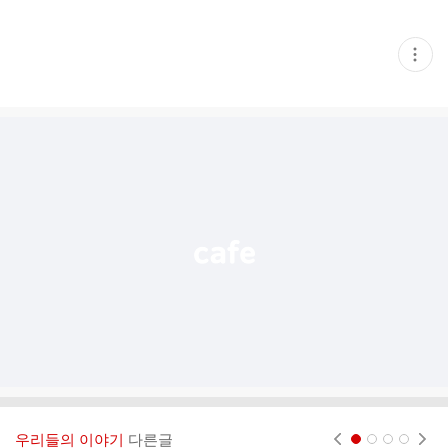
현
재
게
시
글
추
가
기
능
열
기
우리들의 이야기
다른글
현재페이지 1
2
3
4