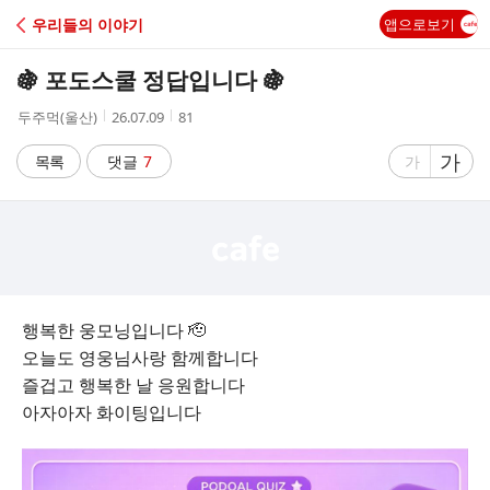
C
우리들의 이야기
앱으로보기
A
🍇 포도스쿨 정답입니다 🍇
F
작
작
조
두주먹(울산)
26.07.09
81
성
성
회
E
자
시
수
글
가
글
목록
댓글
7
가
간
자
자
크
크
기
기
크
작
게
게
행복한 웅모닝입니다 🫡
오늘도 영웅님사랑 함께합니다
즐겁고 행복한 날 응원합니다
아자아자 화이팅입니다