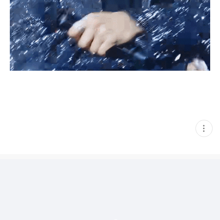
현
재
게
시
글
추
가
기
능
열
기