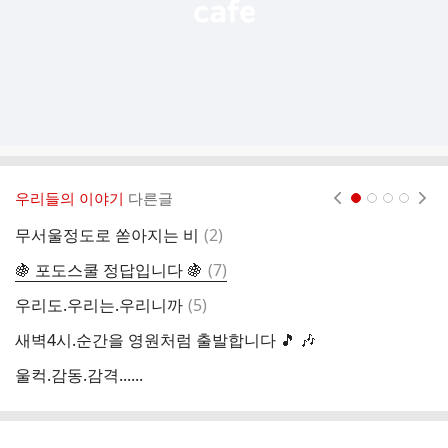
우리들의 이야기
다른글
현재페이지 1
2
3
4
댓
무서울정도로 쏟아지는 비
(
2
)
아
글
댓
🍇 포도스쿨 정답입니다 🍇
(
7
)
정
글
댓
우리도.우리는.우리니까
(
5
)
내
글
새벽4시.순간을 영원처럼 출발합니다 🎵 🎶
꺄
울컥.감동.감격......
순