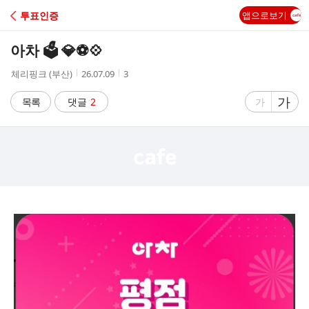
C
투표인증
앱으로보기
A
아차 🗳 💎⚽️💠
F
작
작
조
체리핑크 (부산)
26.07.09
3
성
성
회
E
자
시
수
글
가
글
목록
댓글
2
가
간
자
자
크
크
기
기
크
작
게
게