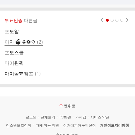
투표인증
다른글
현재페이지 1
2
3
4
포도알
A
댓
아차 🗳 💎⚽️💠
(
2
)
글
포도스쿨
마이원픽
댓
아이돌💙챔프
(
1
)
포
글
맨위로
로그인
전체보기
PC화면
카페앱
서비스 약관
청소년보호정책
카페 이용 약관
상거래피해구제신청
개인정보처리방침