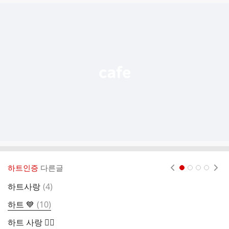
글
추
가
기
능
열
기
하트인증
다른글
현재페이지 1
2
3
4
댓
하트사랑
(
4
)
하
글
댓
하트 💙
(
10
)
하
글
하트 사랑 🙆‍♀️
하