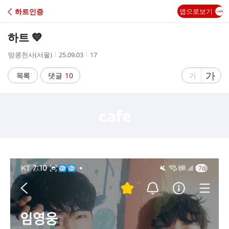
C
하트인증
앱으로보기
A
하트 💙
F
작
작
조
땅콩천사(서울)
25.09.03
17
성
성
회
E
자
시
수
글
가
글
목록
댓글
10
가
간
자
자
크
크
기
기
크
작
게
게