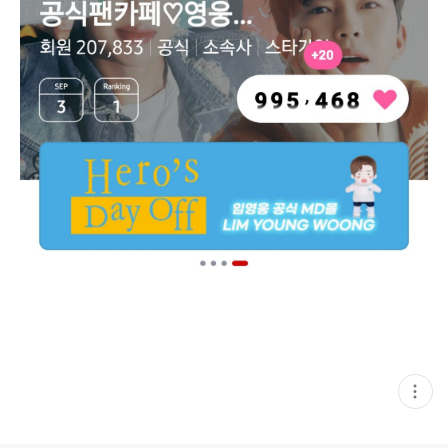
현
재
게
시