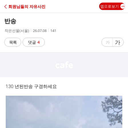
C
회원님들의 자유사진
앱으로보기
A
반송
F
작
작
조
작은선물(서울)
26.07.08
141
성
성
회
E
자
시
수
글
가
글
목록
댓글
4
가
간
자
자
크
크
기
기
크
작
게
게
130 년된반송 구경하세요