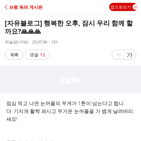
C
브평 독려 게시판
앱으로보기
A
[자유블로그] 행복한 오후, 잠시 우리 함께 할
F
까요?🙏🙏🙏
작
작
조
하늘맘(거제)
25.07.06
151
E
성
성
회
자
시
수
글
가
글
목록
댓글
12
가
간
자
자
크
크
기
기
크
작
게
게
점심 먹고 나면 눈꺼풀의 무게가 1톤이 넘는다고 합니
다. 기지개 활짝 펴시고 무거운 눈꺼풀을 가 볍게 날려버리
세요!