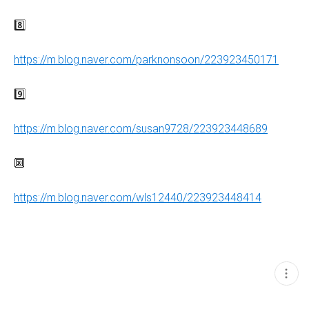
8️⃣
https://m.blog.naver.com/parknonsoon/223923450171
9️⃣
https://m.blog.naver.com/susan9728/223923448689
🔟
https://m.blog.naver.com/wls12440/223923448414
현
재
게
시