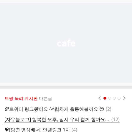
글
추
가
기
능
열
기
브평 독려 게시판
다른글
현재페이지 1
2
3
4
댓
🌈트위터 링크왔어요 ^^힘차게 출동해볼까요 😊
(
2
)

글
댓
[자유블로그] 행복한 오후, 잠시 우리 함께 할까요?🙏🙏🙏
(
12
)
글
댓
💝[암연 영상배너] 인별링크 1차
(
4
)
