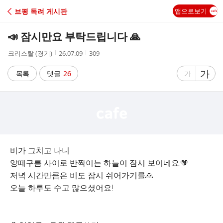
C
브평 독려 게시판
앱으로보기
A
📣 잠시만요 부탁드립니다 🙏
F
작
작
조
크리스탈 (경기)
26.07.09
309
성
성
회
E
자
시
수
글
가
글
목록
댓글
26
가
간
자
자
크
크
기
기
크
작
게
게
비가 그치고 나니
양떼구름 사이로 반짝이는 하늘이 잠시 보이네요.🩵
저녁 시간만큼은 비도 잠시 쉬어가기를🙏
오늘 하루도 수고 많으셨어요!