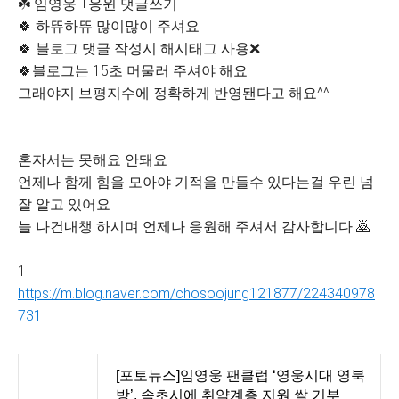
☘️ 임영웅 +응윈 댓글쓰기
🍀 하뜌하뜌 많이많이 주셔요
🍀 블로그 댓글 작성시 해시태그 사용❌️
🍀블로그는 15초 머물러 주셔야 해요
그래야지 브평지수에 정확하게 반영됀다고 해요^^
혼자서는 못해요 안돼요
언제나 함께 힘을 모아야 기적을 만들수 있다는걸 우린 넘
잘 알고 있어요
늘 나건내챙 하시며 언제나 응원해 주셔서 감사합니다 🙇
1
https://m.blog.naver.com/chosoojung121877/224340978
731
[포토뉴스]임영웅 팬클럽 ‘영웅시대 영북
방’, 속초시에 취약계층 지원 쌀 기부