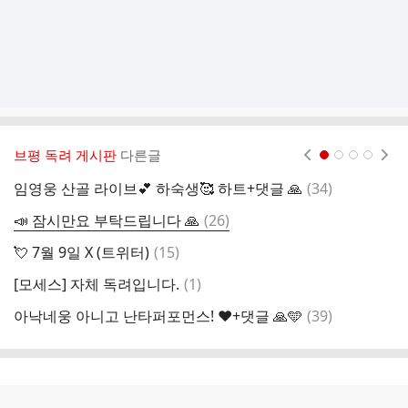
브평 독려 게시판
다른글
현재페이지 1
2
3
4
댓
임영웅 산골 라이브💕 하숙생🥰 하트+댓글 🙏
(
34
)
잠
글
댓
📣 잠시만요 부탁드립니다 🙏
(
26
)
[
글
댓
💘 7월 9일 X (트위터)
(
15
)

글
댓
[모세스] 자체 독려입니다.
(
1
)

글
댓
아낙네웅 아니고 난타퍼포먼스! ❤️+댓글 🙏🩵
(
39
)
❤
글