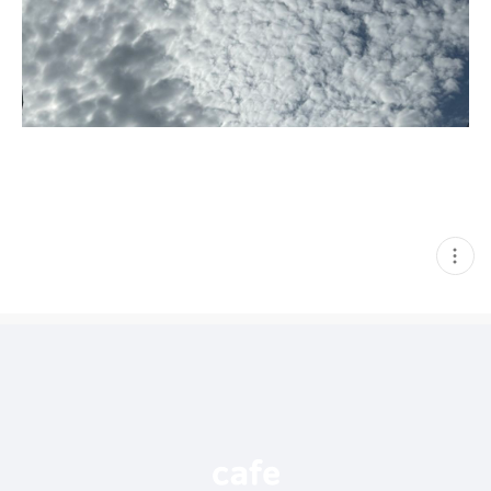
현
재
게
시
글
추
가
기
능
열
기