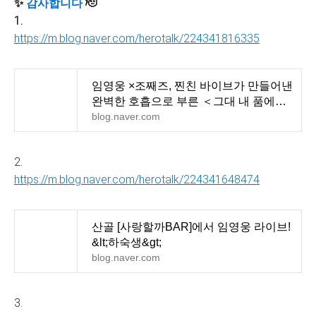
✨️
감사합니다
🫡
1.
https://m.blog.naver.com/herotalk/224341816335
임영웅 ×조째즈, 찐친 바이브가 만들어낸
완벽한 호흡으로 부른 ＜그대 내 품에＞
환상적!
blog.naver.com
2.
https://m.blog.naver.com/herotalk/224341648474
산골 [사랑할까BAR]에서 임영웅 라이브!
&lt;하숙생&gt;
blog.naver.com
3.