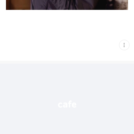
현
재
게
시
글
추
가
기
능
열
기