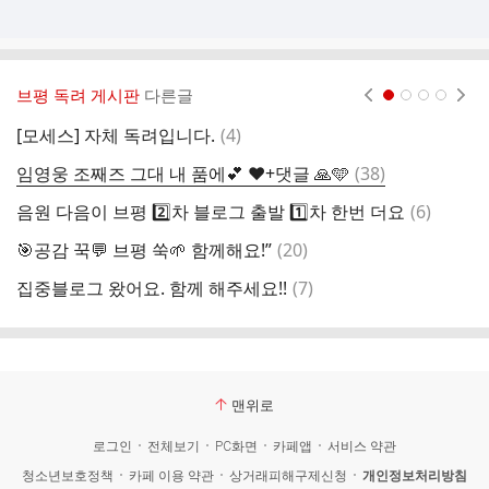
브평 독려 게시판
다른글
현재페이지 1
2
3
4
댓
[모세스] 자체 독려입니다.
(
4
)
글
댓
임영웅 조째즈 그대 내 품에💕 ❤️+댓글 🙏🩵
(
38
)
[
글
댓
음원 다음이 브평 2️⃣차 블로그 출발 1️⃣차 한번 더요
(
6
)
글
댓
🎯공감 꾹💬 브평 쑥🌱 함께해요!”
(
20
)
[
글
댓
집중블로그 왔어요. 함께 해주세요!!
(
7
)

글
맨위로
로그인
전체보기
PC화면
카페앱
서비스 약관
청소년보호정책
카페 이용 약관
상거래피해구제신청
개인정보처리방침