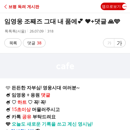
C
브평 독려 게시판
앱으로보기
A
임영웅 조째즈 그대 내 품에💕 ❤️+댓글 🙏🩵
F
작
작
조
톡톡톡(서울)
26.07.09
318
성
성
회
E
자
시
수
글
가
글
목록
댓글
38
가
간
자
자
크
크
기
기
크
작
게
게
🩵
든든한 자부심! 영웅시대 여러분~
🍧 임영웅 + 응원
댓글
🍧 ♡
하트
♡ 꼭! 꼭!
🍧
15초이상
머물러주시고
🍧 카톡
공유
부탁드려요
🩵
오늘도 새로운 기록을 쓰고 계신 영시님!