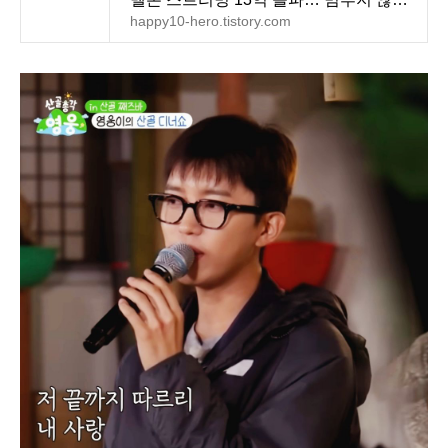
'기적의 아이콘'
happy10-hero.tistory.com