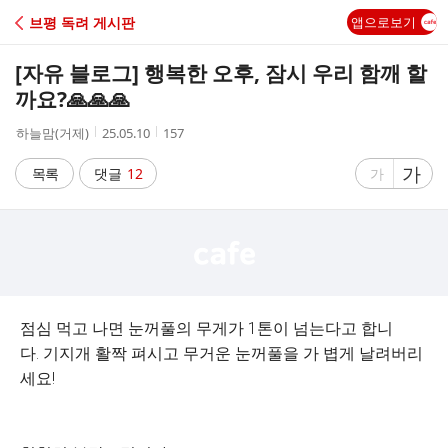
C
브평 독려 게시판
앱으로보기
A
[자유 블로그] 행복한 오후, 잠시 우리 함깨 할
F
까요?🙏🙏🙏
작
작
조
하늘맘(거제)
25.05.10
157
E
성
성
회
자
시
수
글
가
글
목록
댓글
12
가
간
자
자
크
크
기
기
크
작
게
게
점심
먹고
나면
눈꺼풀의
무게가
1
톤이
넘는다고
합니
다
.
기지개
활짝
펴시고
무거운
눈꺼풀을
가
볍게
날려버리
세요
!