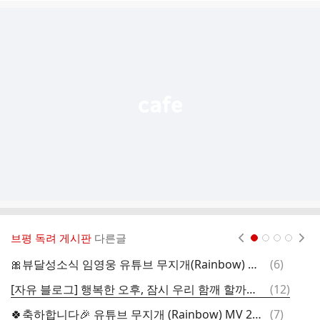
글
추
가
기
능
열
기
브평 독려 게시판
다른글
현재페이지 1
2
3
4
댓
🎀뷰달성소식 임영웅 유튜브 무지개(Rainbow) MV 2400만뷰 축하합니다
(
6
)

글
댓
[자유 블로그] 행복한 오후, 잠시 우리 함깨 할까요?🙏🙏🙏
(
12
)

글
댓
🍀축하합니다🎉 유튜브 무지개 (Rainbow) MV 2400만뷰
(
7
)