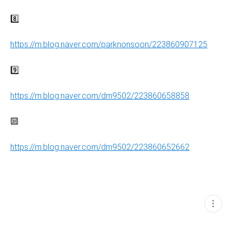
8️⃣
https://m.blog.naver.com/parknonsoon/223860907125
9️⃣
https://m.blog.naver.com/dm9502/223860658858
🔟
https://m.blog.naver.com/dm9502/223860652662
현
재
게
시