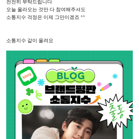
천천히
부탁드립니다
.
오늘
올라오는
것만
다
참여해주셔도
소통지수
걱정은
이제
그만이겠죠
^^
소통지수
같이
올려요