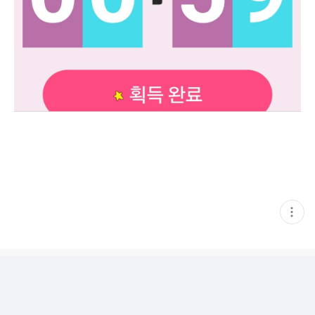
현
재
게
시
글
추
가
기
능
열