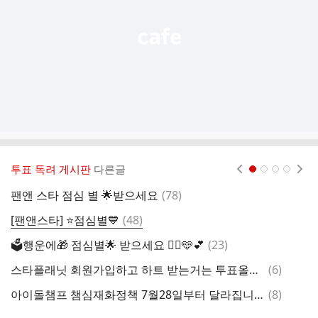
기
투표 독려 게시판
다른글
현재페이지 1
2
3
4
댓
팬앤 스타 점심 별 🌟받으세요
(
78
)
글
댓
[팬앤스타] ⭐️점심별💙
(
48
)
글
댓
🗳행운에🎁 점심별🌟 받으세요 🙆‍♂️🩵💕
(
23
)
글
댓
스타플래닛 회원가입하고 하트 받는거는 투표올라오면 해주세요 지금은 광고조금보고 모아주세요
(
6
)
글
댓
아이돌챔프 챔심재화정책 7월28일부터 달라집니다 루비챔심 소멸기간 달라집니다 소멸기간있으니 잘보고 하셔야합니다
(
8
)
글