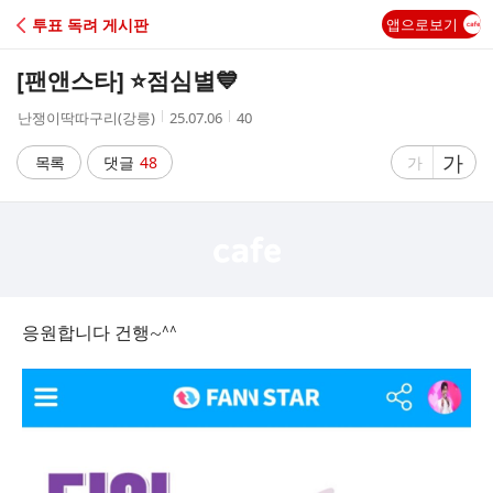
C
투표 독려 게시판
앱으로보기
A
[팬앤스타] ⭐️점심별💙
F
작
작
조
난쟁이딱따구리(강릉)
25.07.06
40
성
성
회
E
자
시
수
글
가
글
목록
댓글
48
가
간
자
자
크
크
기
기
크
작
게
게
응원합니다 건행~^^