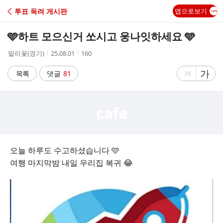
C
투표 독려 게시판
앱으로보기
A
🩵하트 모으신거 쏘시고 웅나잇하세요 🩵
F
작
작
조
말리꽃(경기)
25.08.01
160
성
성
회
E
자
시
수
글
가
글
목록
댓글
81
가
간
자
자
크
크
기
기
크
작
게
게
오늘 하루도 수고하셨습니다 🩵
여행 마지막밤 내일 우리집 복귀 😂