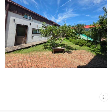
현
재
게
시
글