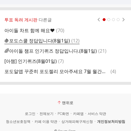
투표 독려 게시판
다른글
현재페이지 1
2
3
4
댓
아이돌 차트 함께 해요❤️
(
70
)

글
댓
🍇포도스쿨 정답입니다(8월1일)
(
12
)
글
댓
🌈아이돌 챔프 인기퀴즈 정답입니다.(8월1일)
(
21
)
글
댓
[아챔] 인기퀴즈(8월01일)
(
7
)
글
댓
포도알앱 꾸준히 포도젤리 모아주세요 7월 월간투표는 세부문다 1위로마감되었습니다 내일 8월투표 시작되면 올릴께요
(
4
)
글
맨위로
로그인
전체보기
PC화면
카페앱
서비스 약관
청소년보호정책
카페 이용 약관
상거래피해구제신청
개인정보처리방침