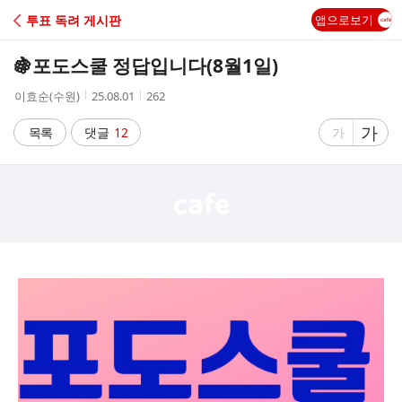
C
투표 독려 게시판
앱으로보기
A
🍇포도스쿨 정답입니다(8월1일)
F
작
작
조
이효순(수원)
25.08.01
262
성
성
회
E
자
시
수
글
가
글
목록
댓글
12
가
간
자
자
크
크
기
기
크
작
게
게