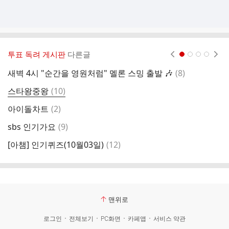
투표 독려 게시판
다른글
현재페이지 1
2
3
4
댓
새벽 4시 "순간을 영원처럼" 멜론 스밍 출발 🎶
(
8
)
글
댓
스타왕중왕
(
10
)

글
댓
아이돌차트
(
2
)
마
글
댓
sbs 인기가요
(
9
)
스
글
댓
[아챔] 인기퀴즈(10월03일)
(
12
)
글
맨위로
로그인
전체보기
PC화면
카페앱
서비스 약관