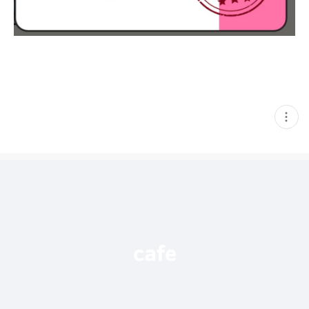
현
재
게
시
글
추
가
기
능
열
기