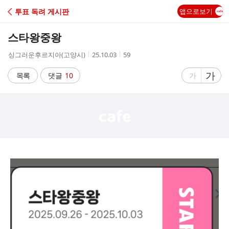
C
투표 독려 게시판
앱으로보기
A
스타왕중왕
F
작
작
조
싱그러운후르지아(고양시)
25.10.03
59
성
성
회
E
자
시
수
글
가
글
목록
댓글
10
가
간
자
자
크
크
기
기
크
작
게
게