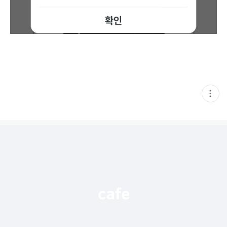
현
재
게
시
글
추
가
기
능
열
기