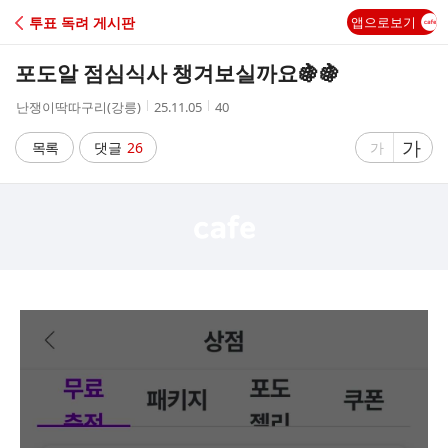
C
투표 독려 게시판
앱으로보기
A
포도알 점심식사 챙겨보실까요🍇🍇
F
작
작
조
난쟁이딱따구리(강릉)
25.11.05
40
성
성
회
E
자
시
수
글
가
글
목록
댓글
26
가
간
자
자
크
크
기
기
크
작
게
게