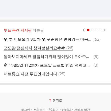
투표 독려 게시판
다른글
현재페이지 1
2
3
4
댓
💎 루비 모으기 9일차 💎 꾸준함은 변함없는 마음의 증거입니다.
(
52
)
글
댓
포도알 점심식사 챙겨보실까요🍇🍇
(
26
)

글
댓
돌아보지마세요 열툽하기위해 많이많이 모아주세요
(
9
)
글
댓
🍇 11월5일 112회차 포도알 글로벌 한입 덕력고사 답안지
(
3
)

글
댓
더트롯쇼 사전 투표안내입니다
(
25
)
맛
글
맨위로
로그인
전체보기
PC화면
카페앱
서비스 약관