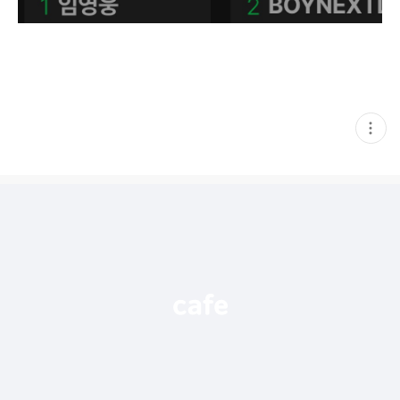
현
재
게
시
글
추
가
기
능
열
기