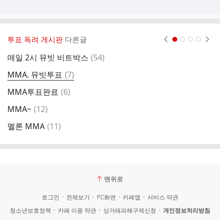
투표 독려 게시판
다른글
현재페이지 1
2
3
4
댓
매일 2시 뮤빗 비트박스
(
54
)
M
글
댓
MMA. 뮤빗투표
(
7
)
글
댓
MMA투표완료
(
6
)
포
글
댓
MMA~
(
12
)
멜
글
댓
멜론 MMA
(
11
)
글
맨위로
로그인
전체보기
PC화면
카페앱
서비스 약관
청소년보호정책
카페 이용 약관
상거래피해구제신청
개인정보처리방침