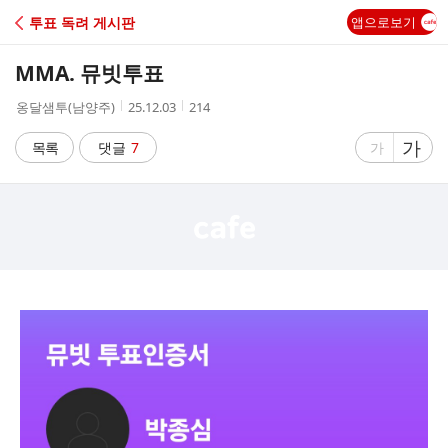
C
투표 독려 게시판
앱으로보기
A
MMA. 뮤빗투표
F
작
작
조
옹달샘투(남양주)
25.12.03
214
성
성
회
E
자
시
수
글
가
글
목록
댓글
7
가
간
자
자
크
크
기
기
크
작
게
게