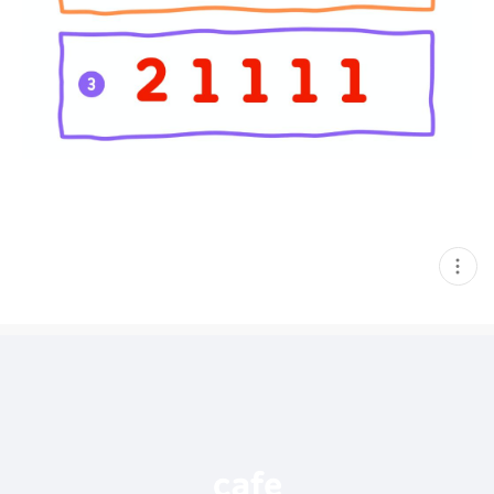
현
재
게
시
글
추
가
기
능
열
기