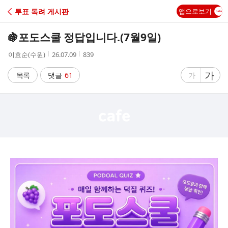
C
투표 독려 게시판
앱으로보기
A
🍇포도스쿨 정답입니다.(7월9일)
F
작
작
조
이효순(수원)
26.07.09
839
성
성
회
E
자
시
수
글
가
글
목록
댓글
61
가
간
자
자
크
크
기
기
크
작
게
게