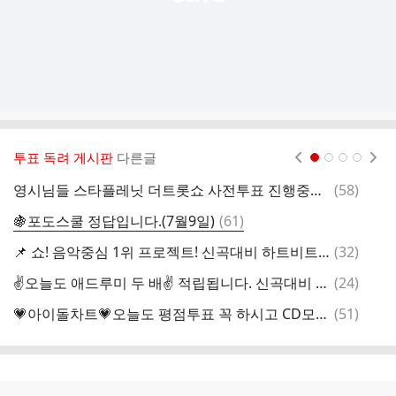
투표 독려 게시판
다른글
현재페이지 1
2
3
4
댓
영시님들 스타플레닛 더트롯쇼 사전투표 진행중입니다 오늘 낮2시 마감입니다 하트젤리 모아주세요
(
58
)
글
댓
🍇포도스쿨 정답입니다.(7월9일)
(
61
)
글
댓
📌 쇼! 음악중심 1위 프로젝트! 신곡대비 하트비트 차고 넘치게 모아주세요.
(
32
)
한
글
댓
✌️오늘도 애드루미 두 배✌️ 적립됩니다. 신곡대비 가득가득 모아주세요!
(
24
)
A
글
댓
💗아이돌차트💗오늘도 평점투표 꼭 하시고 CD모아주세요❣️
(
51
)
A
글