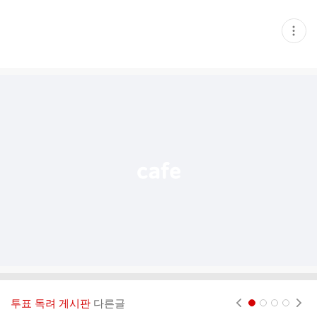
현
재
게
시
글
추
가
기
능
열
기
투표 독려 게시판
다른글
현재페이지 1
2
3
4