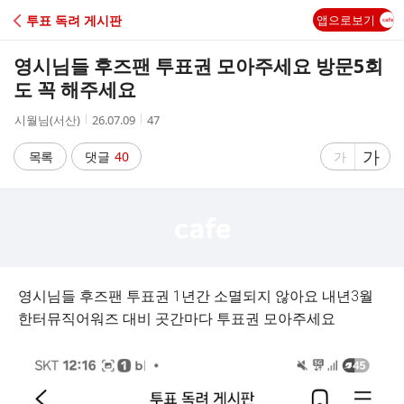
C
투표 독려 게시판
앱으로보기
A
영시님들 후즈팬 투표권 모아주세요 방문5회
F
도 꼭 해주세요
작
작
조
시월님(서산)
26.07.09
47
E
성
성
회
자
시
수
글
가
글
목록
댓글
40
가
간
자
자
크
크
기
기
크
작
게
게
영시님들 후즈팬 투표권 1년간 소멸되지 않아요 내년3월
한터뮤직어워즈 대비 곳간마다 투표권 모아주세요