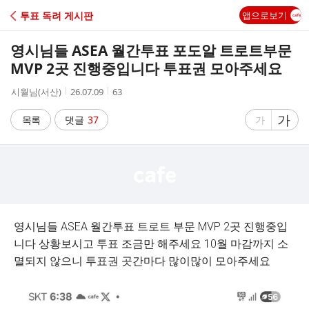
C
투표 독려 게시판
앱으로보기
A
영시님들 ASEA 월간투표 포도알 트로트부문
F
MVP 2곳 진행중입니다 투표권 모아주세요
작
작
조
시월님(서산)
26.07.09
63
E
성
성
회
자
시
수
글
가
글
목록
댓글
37
가
간
자
자
크
크
기
기
크
작
게
게
영시님들 ASEA 월간투표 트로트 부문 MVP 2곳 진행중입
니다 상황보시고 투표 조금만 해주세요 10월 마감까지 소
멸되지 않으니 투표권 곳간마다 많이많이 모아주세요