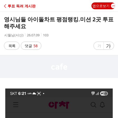
C
투표 독려 게시판
앱으로보기
A
영시님들 아이돌차트 평점랭킹.미션 2곳 투표
F
해주세요
작
작
조
시월님(서산)
26.07.09
103
E
성
성
회
자
시
수
글
가
글
목록
댓글
58
가
간
자
자
크
크
기
기
크
작
게
게