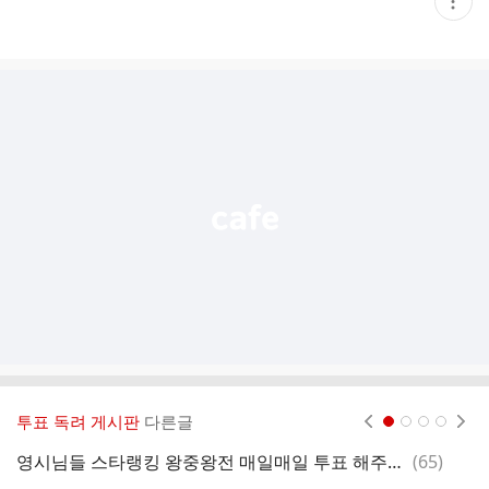
현
재
게
시
글
추
가
기
능
열
기
투표 독려 게시판
다른글
현재페이지 1
2
3
4
댓
영시님들 스타랭킹 왕중왕전 매일매일 투표 해주세요
(
65
)
글