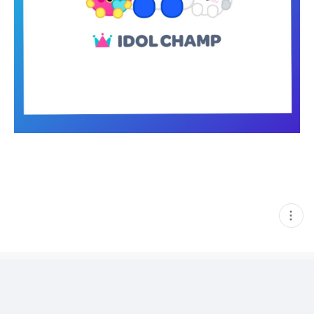
현
재
게
시
글
추
가
기
능
열