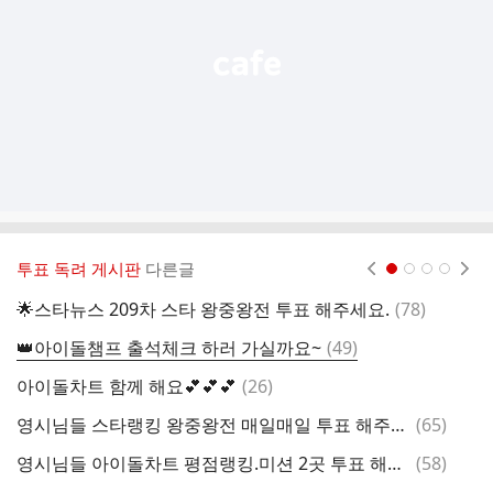
기
투표 독려 게시판
다른글
현재페이지 1
2
3
4
댓
🌟스타뉴스 209차 스타 왕중왕전 투표 해주세요.
(
78
)
글
댓
👑아이돌챔프 출석체크 하러 가실까요~
(
49
)
글
댓
아이돌차트 함께 해요💕💕💕
(
26
)
글
댓
영시님들 스타랭킹 왕중왕전 매일매일 투표 해주세요
(
65
)
글
댓
영시님들 아이돌차트 평점랭킹.미션 2곳 투표 해주세요
(
58
)
글