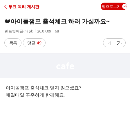
C
투표 독려 게시판
앱으로보기
A
👑아이돌챔프 출석체크 하러 가실까요~
F
작
작
조
민트빛애플(대전)
26.07.09
68
성
성
회
E
자
시
수
글
가
글
목록
댓글
49
가
간
자
자
크
크
기
기
크
작
게
게
아이돌챔프 출석체크 잊지 않으셨죠?
매일매일 꾸준하게 함께해요.