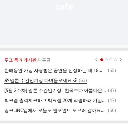
투표 독려 게시판
다른글
현재페이지 1
2
3
4
댓
한해동안 가장 사랑받은 공연을 선정하는 제 18회 골든티켓어워즈 투표 매일매일 함께해주세요~~
(
55
)
글
댓
🌈 멜론 주간인기상 다녀들오세요 🌈
(
63
)
글
댓
[5월 2주차] 멜론 주간인기상 "천국보다 아름다운"에 가족,지인계정 모두 활용해 👉3표씩👈투표해주세요~
(
87
)
글
댓
빅크앱 출석체크하고 빅크잼 20개 적립하러 가실까요~~
(
47
)
글
댓
링크LiNC앱에서 오늘도 팬포인트 모으러 갈까요~~ 매일매일 모아주세요~~
(
50
)
글