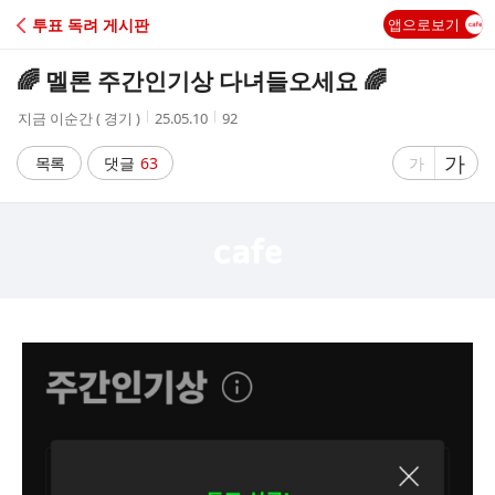
C
투표 독려 게시판
앱으로보기
A
🌈 멜론 주간인기상 다녀들오세요 🌈
F
작
작
조
지금 이순간 ( 경기 )
25.05.10
92
성
성
회
E
자
시
수
글
가
글
목록
댓글
63
가
간
자
자
크
크
기
기
크
작
게
게