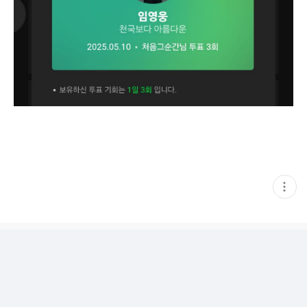
현
재
게
시
글
추
가
기
능
열
기