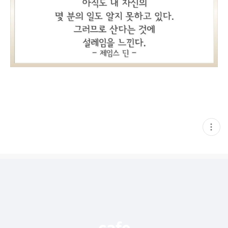
현
재
게
시
글
추
가
기
능
열
기