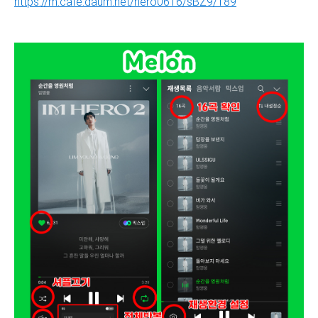
https://m.cafe.daum.net/hero0616/sBZ9/189