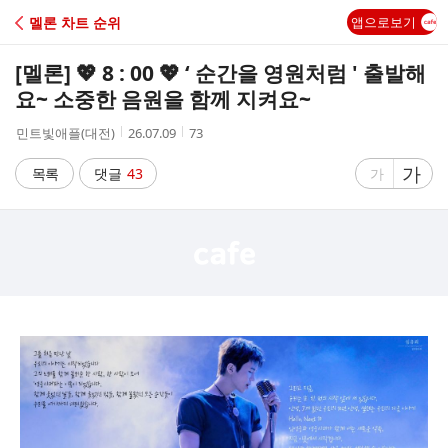
C
멜론 차트 순위
앱으로보기
A
[멜론] 💖 8 : 00 💖 ‘ 순간을 영원처럼 ' 출발해
F
요~ 소중한 음원을 함께 지켜요~
작
작
조
민트빛애플(대전)
26.07.09
73
E
성
성
회
자
시
수
글
가
글
목록
댓글
43
가
간
자
자
크
크
기
기
크
작
게
게