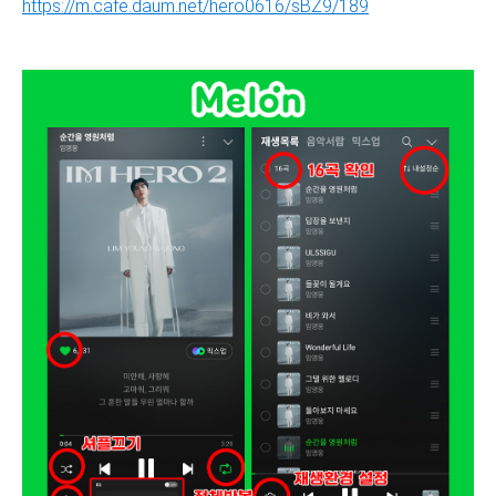
https://m.cafe.daum.net/hero0616/sBZ9/189