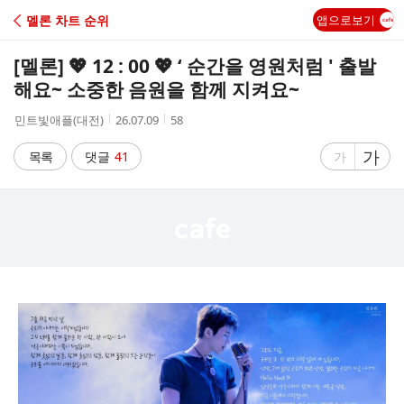
C
멜론 차트 순위
앱으로보기
A
[멜론] 💖 12 : 00 💖 ‘ 순간을 영원처럼 ' 출발
F
해요~ 소중한 음원을 함께 지켜요~
작
작
조
민트빛애플(대전)
26.07.09
58
E
성
성
회
자
시
수
글
가
글
목록
댓글
41
가
간
자
자
크
크
기
기
크
작
게
게