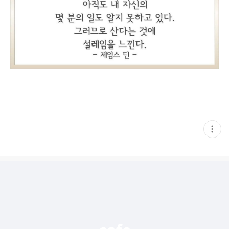
현
재
게
시
글
추
가
기
능
열
기