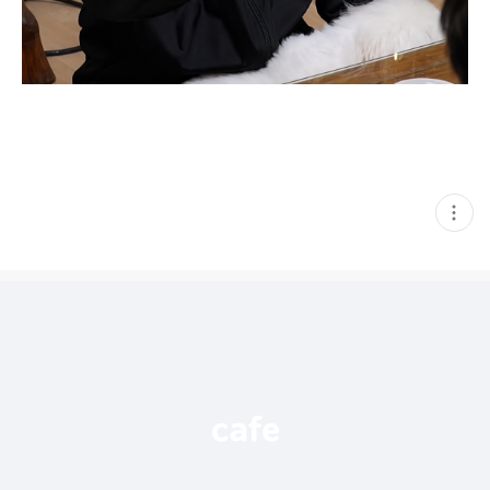
현
재
게
시
글
추
가
기
능
열
기