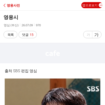
C
영웅사진
앱으로보기
A
영웅시
F
작
작
조
영심 (부산)
26.07.09
970
성
성
회
E
자
시
수
글
가
글
목록
댓글
15
가
간
자
자
크
크
기
기
크
작
게
게
출처 SBS 편집 영심