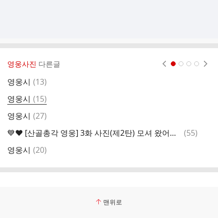
영웅사진
다른글
현재페이지 1
2
3
4
댓
영웅시
(
13
)
글
댓
영웅시
(
15
)
글
댓
영웅시
(
27
)
글
댓
💙❤️ [산골총각 영웅] 3화 사진(제2탄) 모셔 왔어요^^
(
55
)
글
댓
영웅시
(
20
)
글
맨위로