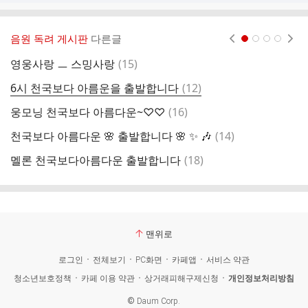
음원 독려 게시판
다른글
현재페이지 1
2
3
4
댓
영웅사랑 ㅡ 스밍사랑
(
15
)
글
댓
6시 천국보다 아름운을 출발합니다
(
12
)
6
글
댓
웅모닝 천국보다 아름다운~♡♡
(
16
)
6
글
댓
천국보다 아름다운 🌸 출발합니다 🌸 ✨️ 🎶
(
14
)
아
글
댓
멜론 천국보다아름다운 출발합니다
(
18
)
0
글
맨위로
로그인
전체보기
PC화면
카페앱
서비스 약관
청소년보호정책
카페 이용 약관
상거래피해구제신청
개인정보처리방침
©
Daum Corp.