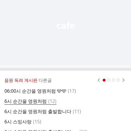
능
열
기
음원 독려 게시판
다른글
현재페이지 1
2
3
4
댓
06:00시 순간을 영원처럼 🩵🩵
(
17
)
6
글
댓
6시 순간을 영원처럼
(
12
)
웅
글
댓
6시 순간을 영원처럼 출발합니다
(
11
)
6
글
댓
6시 스밍사랑
(
15
)
6
글