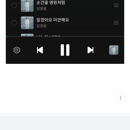
현
재
게
시
글
추
가
기