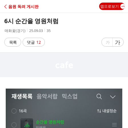
C
음원 독려 게시판
앱으로보기
A
6시 순간을 영원처럼
F
작
작
조
매화꽃(경기)
25.09.03
35
성
성
회
E
자
시
수
글
가
글
목록
댓글
12
가
간
자
자
크
크
기
기
크
작
게
게