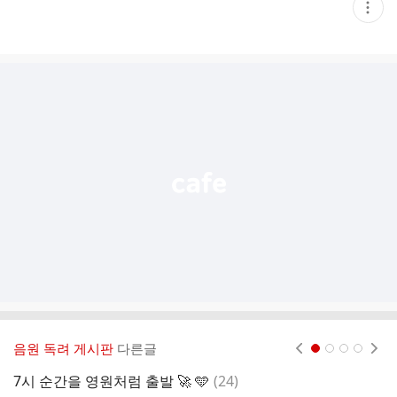
현
재
게
시
글
추
가
기
능
열
기
음원 독려 게시판
다른글
현재페이지 1
2
3
4
댓
7시 순간을 영원처럼 출발 🚀 🩵
(
24
)
6
글