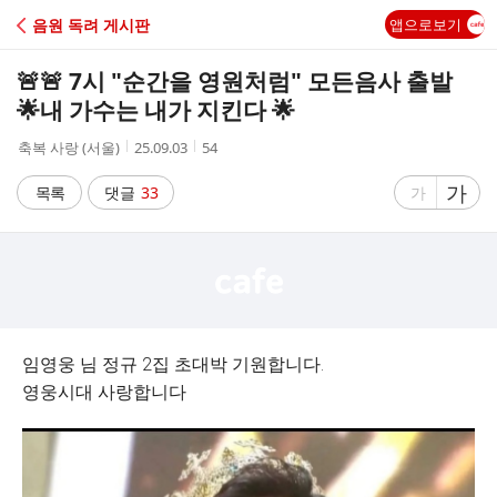
C
음원 독려 게시판
앱으로보기
A
🚨🚨 7시 "순간을 영원처럼" 모든음사 출발
F
🌟내 가수는 내가 지킨다 🌟
작
작
조
축복 사랑 (서울)
25.09.03
54
E
성
성
회
자
시
수
글
가
글
목록
댓글
33
가
간
자
자
크
크
기
기
크
작
게
게
임영웅 님 정규 2집 초대박 기원합니다.
영웅시대 사랑합니다