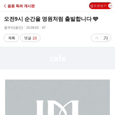
C
음원 독려 게시판
앱으로보기
A
오전9시 순간을 영원처럼 출발합니다 🩵
F
작
작
조
용무리(용인)
25.09.03
47
성
성
회
E
자
시
수
글
가
글
목록
댓글
23
가
간
자
자
크
크
기
기
크
작
게
게