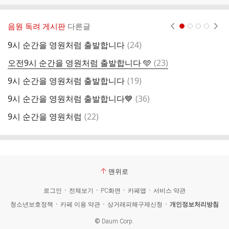
음원 독려 게시판
다른글
현재페이지 1
2
3
4
댓
9시 순간을 영원처럼 출발합니다
(
24
)
9
글
댓
오전9시 순간을 영원처럼 출발합니다 🩵
(
23
)
9
글
댓
9시 순간을 영원처럼 출발합니다
(
19
)

글
댓
9시 순간을 영원처럼 출발합니다💙
(
36
)
9
글
댓
9시 순간을 영원처럼
(
22
)
글
맨위로
로그인
전체보기
PC화면
카페앱
서비스 약관
청소년보호정책
카페 이용 약관
상거래피해구제신청
개인정보처리방침
©
Daum Corp.