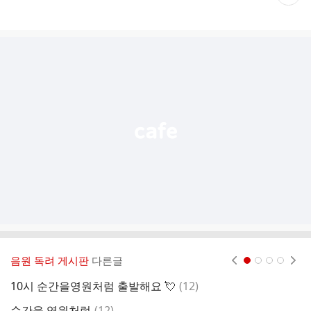
재
게
시
글
추
가
기
능
열
기
음원 독려 게시판
다른글
현재페이지 1
2
3
4
댓
10시 순간을영원처럼 출발해요 💘
(
12
)
[
글
댓
순간을 영원처럼
(
12
)
1