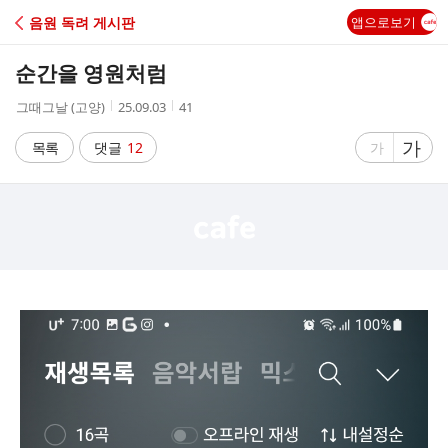
C
음원 독려 게시판
앱으로보기
A
순간을 영원처럼
F
작
작
조
그때그날 (고양)
25.09.03
41
성
성
회
E
자
시
수
글
가
글
목록
댓글
12
가
간
자
자
크
크
기
기
크
작
게
게