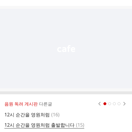
시
글
추
가
기
능
열
기
음원 독려 게시판
다른글
현재페이지 1
2
3
4
댓
12시 순간을 영원처럼
(
16
)
1
글
댓
12시 순간을 영원처럼 출발합니다
(
15
)

글