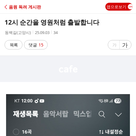
C
음원 독려 게시판
앱으로보기
A
12시 순간을 영원처럼 출발합니다
F
작
작
조
동백길(고양시)
25.09.03
34
성
성
회
E
자
시
수
글
가
글
목록
댓글
15
가
간
자
자
크
크
기
기
크
작
게
게