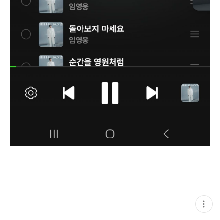
현
재
게