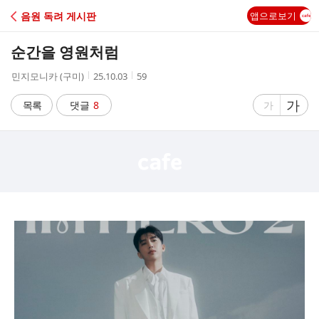
C
음원 독려 게시판
앱으로보기
A
순간을 영원처럼
F
작
작
조
민지모니카 (구미)
25.10.03
59
성
성
회
E
자
시
수
글
가
글
목록
댓글
8
가
간
자
자
크
크
기
기
크
작
게
게