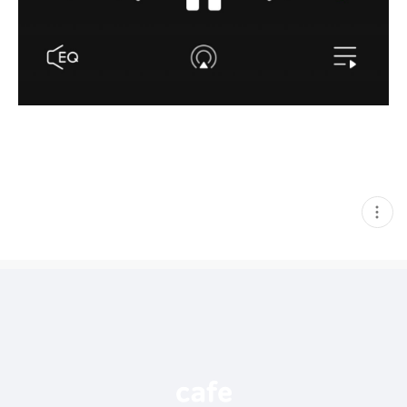
현
재
게
시
글
추
가
기
능
열
기