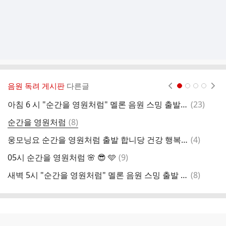
음원 독려 게시판
다른글
현재페이지 1
2
3
4
댓
아침 6 시 "순간을 영원처럼" 멜론 음원 스밍 출발🎶
(
23
)
5
글
댓
순간을 영원처럼
(
8
)
영
글
댓
웅모닝요 순간을 영원처럼 출발 합니당 건강 행복 사랑 화이팅요 🙅‍♀️🙅‍♀️
(
4
)
5
글
댓
05시 순간을 영원처럼 🌸 😎 🩵
(
9
)
순
글
댓
새벽 5시 "순간을 영원처럼" 멜론 음원 스밍 출발 🎶
(
8
)
글