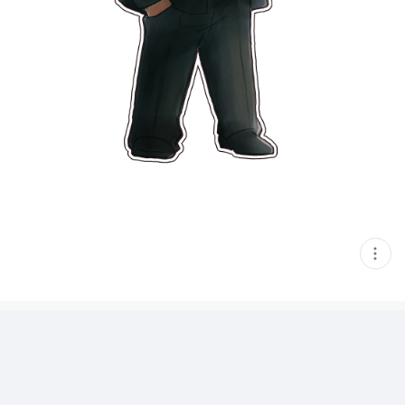
현
재
게
시
글
추
가
기
능
열
기