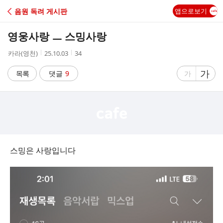
C
음원 독려 게시판
앱으로보기
A
영웅사랑 ㅡ 스밍사랑
F
작
작
조
카라(영천)
25.10.03
34
성
성
회
E
자
시
수
글
가
글
목록
댓글
9
가
간
자
자
크
크
기
기
크
작
게
게
스밍은 사랑입니다