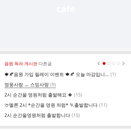
음원 독려 게시판
다른글
현재페이지 1
2
3
4
댓
🍁🍂음원 가입 릴레이 이벤트 🍁🍂 오늘 마감입니다~~~
(
1
)
2
글
댓
영웅사랑 ㅡ 스밍사랑
(
9
)
2
글
댓
2시 순간을 영원처럼 출발해요 🍀
(
15
)
글
댓
🍈멜론 2시 *순간을 영원 처럼* 🏃출발합니다
(
11
)
2
글
댓
2시 순간을영원처럼 출발합니다
(
15
)
글