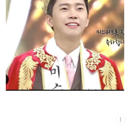
현
재
게