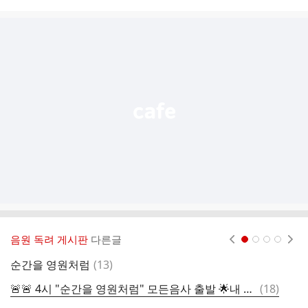
시
글
추
가
기
능
열
기
음원 독려 게시판
다른글
현재페이지 1
2
3
4
댓
순간을 영원처럼
(
13
)
멜
글
댓
🚨🚨 4시 "순간을 영원처럼" 모든음사 출발 🌟내 가수는 내가 지킨다 🌟
(
18
)
글