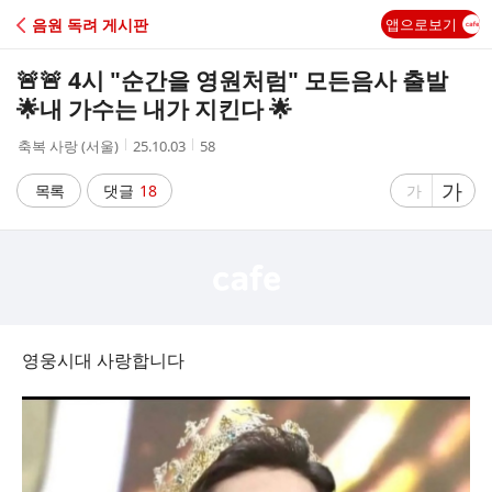
C
음원 독려 게시판
앱으로보기
A
🚨🚨 4시 "순간을 영원처럼" 모든음사 출발
F
🌟내 가수는 내가 지킨다 🌟
작
작
조
축복 사랑 (서울)
25.10.03
58
E
성
성
회
자
시
수
글
가
글
목록
댓글
18
가
간
자
자
크
크
기
기
크
작
게
게
영웅시대 사랑합니다